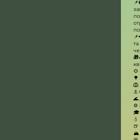
📌
за
по
от
по
📌
та
че
🎁
кв
🌻
🌳
🦁 
⚓️
🌊
⚙️
🎓 
💧
🍺
🏔
🌸