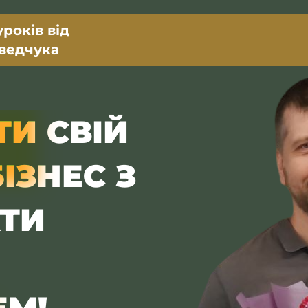
уроків від
ведчука
ТИ СВІЙ
БІЗНЕС
З
АТИ
ЕМ!