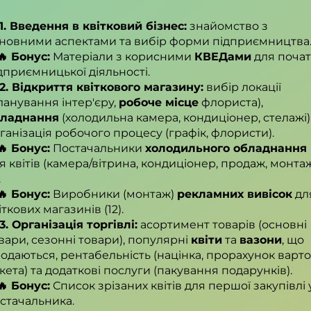
1. Введення в квітковий бізнес:
знайомство з
новними аспектами та вибір форми підприємництва
🔥 Бонус:
Матеріали з корисними
КВЕДами
для почат
дприємницької діяльності.
2. Відкриття квіткового магазину:
вибір локації
ланування інтер'єру,
робоче місце
флориста),
бладнання
(холодильна камера, кондиціонер, стелажі)
ганізація робочого процесу (графік, флористи).
🔥 Бонус:
Постачальники
холодильного обладнання
я квітів (камера/вітрина, кондиціонер, продаж, монта
.
🔥 Бонус:
Виробники (монтаж)
рекламних вивісок
дл
іткових магазинів (12).
3. Організація торгівлі:
асортимент товарів (основні
вари, сезонні товари), популярні
квіти
та
вазони
, що
одаються, рентабельність (націнка, прорахунок варто
кета) та додаткові послуги (пакування подарунків).
🔥 Бонус:
Список зрізаних квітів для першої закупівлі 
стачальника.