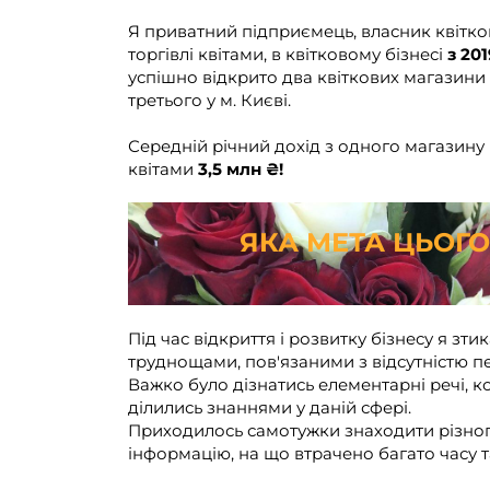
Я приватний підприємець, власник квітков
торгівлі квітами, в квітковому бізнесі
з 20
успішно відкрито два квіткових магазини 
третього у м. Києві.
Середній річний дохід з одного магазину 
квітами
3,5 млн ₴!
ЯКА МЕТА
ЦЬОГО
Під час відкриття і розвитку бізнесу я зти
труднощами, пов'язаними з відсутністю пе
Важко було дізнатись елементарні речі, 
ділились знаннями у даній сфері.
Приходилось самотужки знаходити різног
інформацію, на що втрачено багато часу т