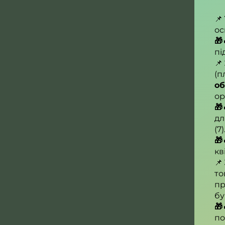
📌
ос
🎁
пі
📌
(п
о
ор
🎁
дл
(7)
🎁
кв
📌
то
пр
бу
🎁
по