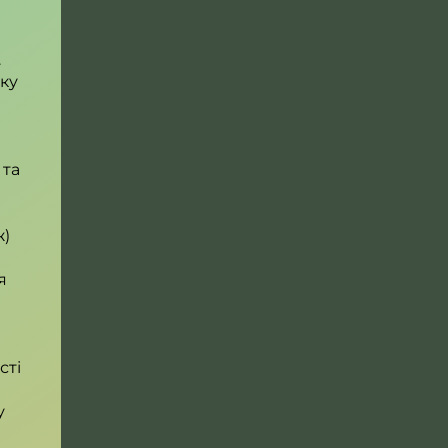
.
ку
 та
ж)
я
сті
у