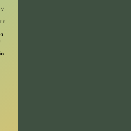
 у
тів
ня
я
ів