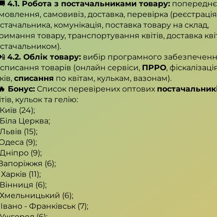
🚚
4.1. Робота з постачальниками товару:
попереднє
мовлення, самовивіз, доставка, перевірка (реєстрація
стачальника, комунікація, поставка товару на склад,
римання товару, транспортування квітів, доставка кві
стачальником).
📲
4.2. Облік товару:
вибір програмного забезпечен
 списання товарів (онлайн сервіси,
ПРРО
, фіскалізаці
ків,
списання
по квітам, кулькам, вазонам).
🔥 Бонус:
Список перевірених оптових
постачальник
ітів, кульок та гелію:
 Київ (24);
 Біла Церква;
Львів (15);
 Одеса (9);
 Дніпро (9);
 Запоріжжя (6);
Харків (11);
 Вінниця (6);
 Хмельницький (6);
️ Івано - Франківськ (7);
 Ужгород (6);