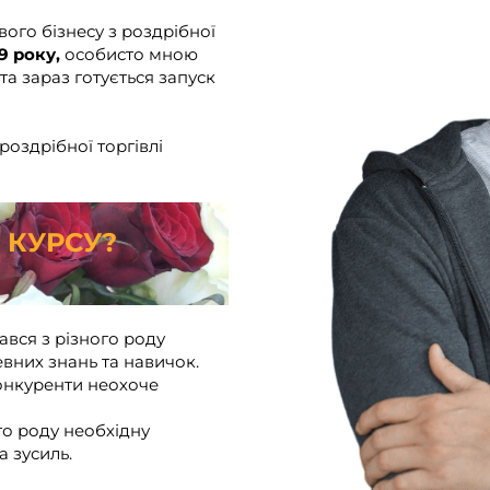
ого бізнесу з роздрібної
19 року,
особисто мною
та зараз готується запуск
роздрібної торгівлі
 КУРСУ?
кався з різного роду
вних знань та навичок.
конкуренти неохоче
о роду необхідну
а зусиль.